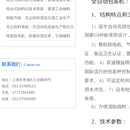
全自动
包装
机
：
组合式卸料站技术革新：重塑工业物料处理效率品牌
1、结构特点和
智能升级，无尘投料系统引领工业生产新变革
1）该半自动充填
无尘投料系统：开启绿色高效生产新纪元
国家GMP标准而设计
吨袋拆包机：拓展应用边界，引领物料拆包新趋势
2）整机除电机、
证，食品卫生认证，要
功能。 4）双速螺旋
联系我们 /
Contact us
国际流行的包装秤控
地址：上海市青浦区久业路89号
要求。 6）可设定时
电话：021-31599123
用水冲洗。 7）设有
手机：17717681980
有用。
传真：021-57565669
8）方便清除残料
2、技术参数：